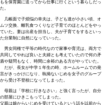
もを保育園に送ってから仕事に行くという暮らしだっ
た。
几帳面で子煩悩の幸夫は、子ども達が小さい頃、オ
ムツ交換、離乳食つくりなど子育てのほとんどをやっ
ていた。妻は出産を担当し、夫が子育てをするといっ
た分業制に自然になっていった。
男女同権で平等の時代なので家事や育児は、両方で
共同してやれば良いと夫婦とも考えていたので何の矛
盾や疑問もなく、時間に余裕のある方がやっていた。
だが、長女が中学１年生の時、ホームルームでの発
言がきっかけになり、執拗ないじめを女子のグループ
から受け不登校になってしまった。
母親は「学校に行きなさい」と強く言ったが、自分
の部屋にひきこもってしまった。
父親は娘からいじめを受けているという話を以前から