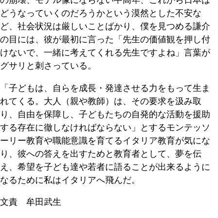
の崩壊、モデル像にならない中高年、これから日本は
どうなっていくのだろうかという漠然とした不安な
ど、社会状況は厳しいことばかり、僕を見つめる謙介
の目には、彼が最初に言った「先生の価値観を押し付
けないで、一緒に考えてくれる先生ですよね」言葉が
グサリと刺さっている。
「子どもは、自らを成長・発達させる力をもって生ま
れてくる。大人（親や教師）は、その要求を汲み取
り、自由を保障し、子どもたちの自発的な活動を援助
する存在に徹しなければならない」とするモンテッソ
ーリー教育や職能意識を育てるイタリア教育が気にな
り、彼への答えを出すためと教育者として、夢を伝
え、希望を子ども達や若者に語ることが出来るように
なるために私はイタリアへ飛んだ。
文責 牟田武生